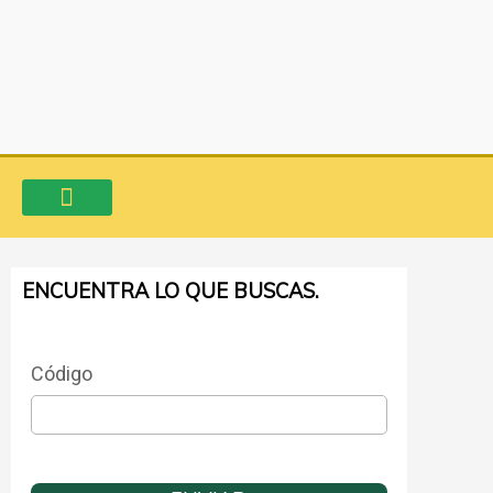
Ir
al
contenido
VENTA DE INMUEBLES
CONSIGNA TU PROPIEDAD
AVALÚO COMERCIAL
ENCUENTRA LO QUE BUSCAS.
Código