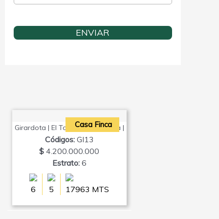
Casa Finca
Girardota | El Totumo | Antioquia |
Códigos:
GI13
$
4.200.000.000
Estrato:
6
6
5
17963 MTS