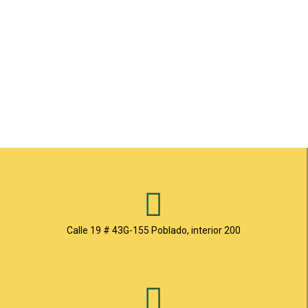
p
p
Calle 19 # 43G-155 Poblado, interior 200