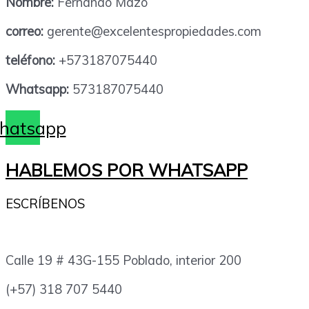
Nombre:
Fernando Mazo
correo:
gerente@excelentespropiedades.com
teléfono:
+573187075440
Whatsapp:
573187075440
hatsapp
HABLEMOS POR WHATSAPP
ESCRÍBENOS
Calle 19 # 43G-155 Poblado, interior 200
(+57) 318 707 5440