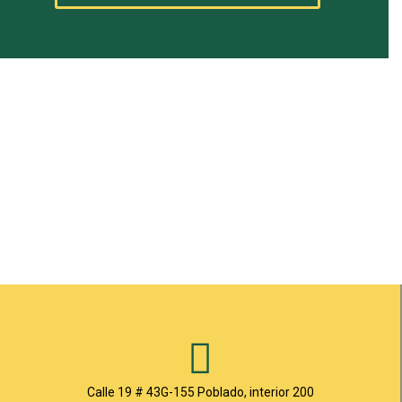
s
a
p
p
Calle 19 # 43G-155 Poblado, interior 200