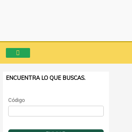
Ir
al
contenido
VENTA DE INMUEBLES
CONSIGNA TU PROPIEDAD
AVALÚO COMERCIAL
ENCUENTRA LO QUE BUSCAS.
Código