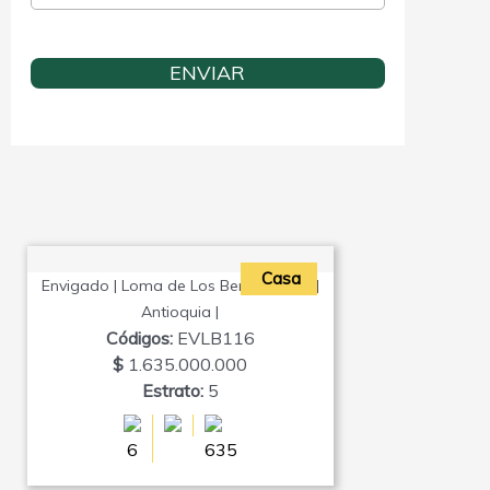
Casa
Envigado | Loma de Los Benedictinos |
Antioquia |
Códigos:
EVLB116
$
1.635.000.000
Estrato:
5
6
635