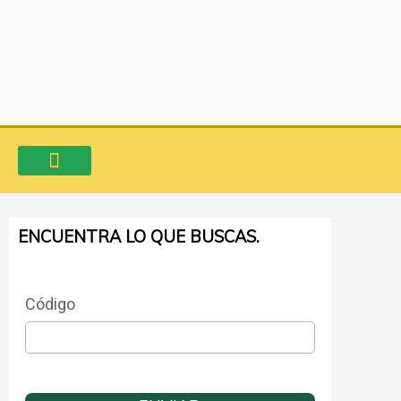
Ir
al
contenido
VENTA DE INMUEBLES
CONSIGNA TU PROPIEDAD
AVALÚO COMERCIAL
ENCUENTRA LO QUE BUSCAS.
Código